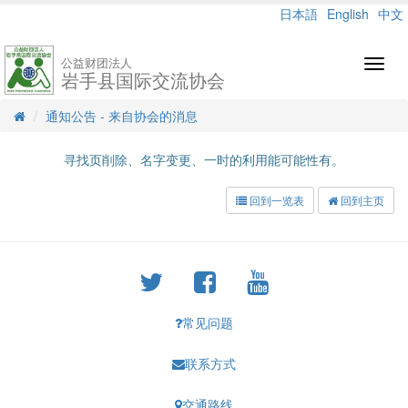
日本語
English
中文
公益财团法人
Toggl
岩手县国际交流协会
navig
通知公告 - 来自协会的消息
寻找页削除、名字变更、一时的利用能可能性有。
回到一览表
回到主页
常见问题
联系方式
交通路线