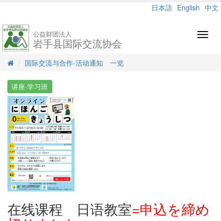
日本語
English
中文
公益财团法人
Toggl
岩手县国际交流协会
navig
国际交流与合作-活动通知 一览
讲座·学习班
在线课程 日语教室
=申込を締め