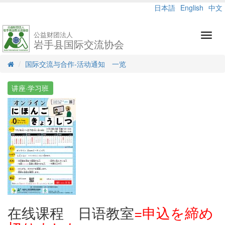
日本語
English
中文
公益财团法人
Toggl
岩手县国际交流协会
navig
国际交流与合作-活动通知 一览
讲座·学习班
在线课程 日语教室
=申込を締め