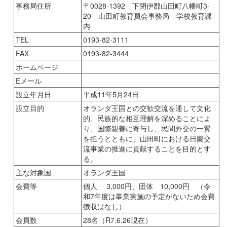
事務局住所
〒0028-1392 下閉伊郡山田町八幡町3-
20 山田町教育員会事務局 学校教育課
内
TEL
0193-82-3111
FAX
0193-82-3444
ホームページ
Eメール
設立年月日
平成11年5月24日
設立目的
オランダ王国との交歓交流を通して文化
的、民族的な相互理解を深めることによ
り、国際親善に寄与し、民間外交の一翼
を担うとともに、山田町における日蘭交
流事業の推進に貢献することを目的とす
る。
主な対象国
オランダ王国
会費等
個人 3,000円、団体 10,000円 （令
和7年度は事業実施の予定がないため会費
徴収はなし）
会員数
28名（R7.6.26現在）