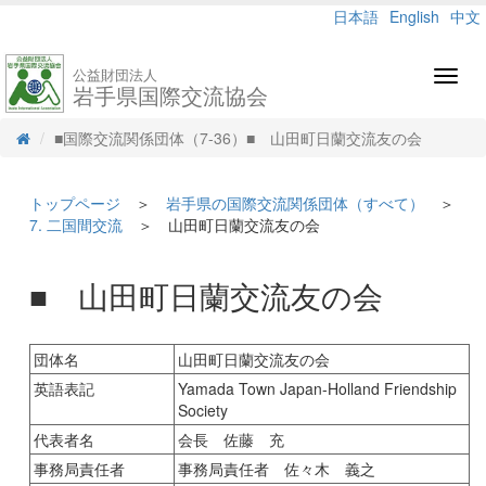
日本語
English
中文
公益財団法人
Toggl
岩手県国際交流協会
navig
■国際交流関係団体（7-36）■ 山田町日蘭交流友の会
トップページ
＞
岩手県の国際交流関係団体（すべて）
＞
7. 二国間交流
＞ 山田町日蘭交流友の会
■ 山田町日蘭交流友の会
団体名
山田町日蘭交流友の会
英語表記
Yamada Town Japan-Holland Friendship
Society
代表者名
会長 佐藤 充
事務局責任者
事務局責任者 佐々木 義之