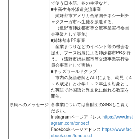
で使う日本語、冬の生活など。
■中高生海外派遣交流事業
姉妹都市アメリカ合衆国テネシー州チ
ャタヌーガ市へ生徒を派遣する。
（遠野市姉妹都市等交流事業実行委員
会事業として実施）
■姉妹都市PR事業
産業まつりなどのイベント等の機会を
捉え、ブース出展による姉妹都市PRを行
う。（遠野市姉妹都市等交流事業実行委
員会事業として実施）
■キッズワールドクラブ
市内の英語教師とALTによる、幼児（４
～６歳児）と小学１～２年生を対象とし
た英語で外国語と異文化に触れる教室を
開催。
県民へのメッセージ
各事業については当財団のSNSもご覧く
ださい。
Instagramページアドレス
https://www.inst
agram.com/tonoecf
Facebookページアドレス
https://www.fac
ebook.com/tono.e.c.f