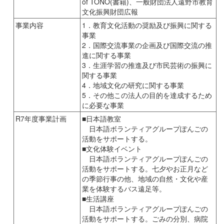
of TONO(書籍)、一般財団法人遠野市教育
文化振興財団広報
事業内容
1．教育文化活動の奨励及び振興に関する
事業
2．国際交流事業の企画及び国際交流の推
進に関する事業
3．生涯学習の推進及び市民芸術の振興に
関する事業
4．地域文化の研究に関する事業
5．その他この法人の目的を達成するため
に必要な事業
R7年度事業計画
■日本語教室
日本語ボランティアグループぽんごの
活動をサポートする。
■文化体験イベント
日本語ボランティアグループぽんごの
活動をサポートする。七夕やお正月など
の季節行事の他、地域の自然・文化や産
業を体験するバス遠足等。
■生活講座
日本語ボランティアグループぽんごの
活動をサポートする。ごみの分別、病院