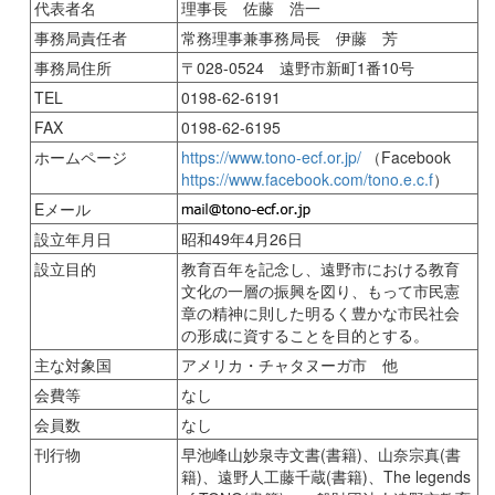
代表者名
理事長 佐藤 浩一
事務局責任者
常務理事兼事務局長 伊藤 芳
事務局住所
〒028-0524 遠野市新町1番10号
TEL
0198-62-6191
FAX
0198-62-6195
ホームページ
https://www.tono-ecf.or.jp/
（Facebook
https://www.facebook.com/tono.e.c.f
）
Eメール
設立年月日
昭和49年4月26日
設立目的
教育百年を記念し、遠野市における教育
文化の一層の振興を図り、もって市民憲
章の精神に則した明るく豊かな市民社会
の形成に資することを目的とする。
主な対象国
アメリカ・チャタヌーガ市 他
会費等
なし
会員数
なし
刊行物
早池峰山妙泉寺文書(書籍)、山奈宗真(書
籍)、遠野人工藤千蔵(書籍)、The legends