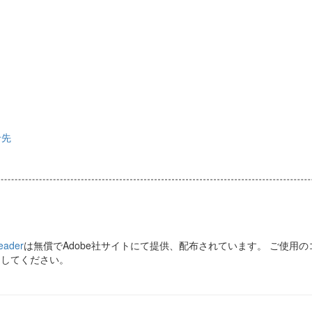
。
せ先
eader
は無償でAdobe社サイトにて提供、配布されています。 ご使用
ドしてください。