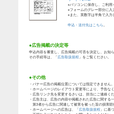
※パソコンに保存し、ご利用く
※フォームのグレー部分に入力
※また、英数字は半角で入力し、
申込・送付先はこちら
。
●広告掲載の決定等
申込内容を審査し、広告掲載の可否を決定し、お知
その手続等は、「
広告取扱規程
」をご覧ください。
●その他
・バナー広告の掲載位置については指定できません
・ホームページのレイアウト変更等により、予告な
・広告リンク先を変更するさいは、担当にご連絡く
・広告主は、広告の内容や掲載された広告に関する
第3者から広告に関連して被害を被った旨の損害賠
・ホームページへの広告は、「
広告取扱規程
」に基