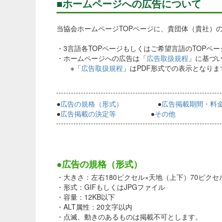
■ホームページへの広告について
当協会ホームページTOPページに、貴団体（貴社）
・3言語各TOPページもしくはご希望言語のTOPペ
・ホームページへの広告は「
広告取扱規程
」に基づ
※「
広告取扱規程
」はPDF形式での表示となります
●
広告の規格（形式）
●
広告掲載期間・料
●
広告掲載の決定等
●
その他
●広告の規格（形式）
・大きさ：左右180ピクセル×天地（上下）70ピクセ
・形式：GIFもしくはJPGファイル
・容量：12KB以下
・ALT属性：20文字以内
・点滅、動きのあるものは掲載不可とします。