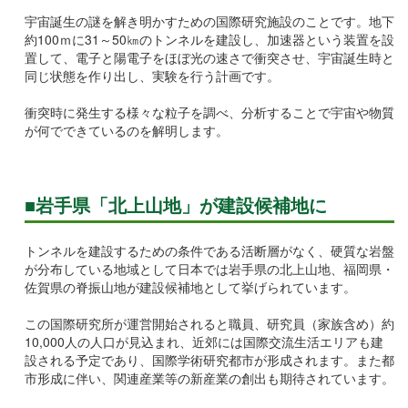
宇宙誕生の謎を解き明かすための国際研究施設のことです。地下
約100ｍに31～50㎞のトンネルを建設し、加速器という装置を設
置して、電子と陽電子をほぼ光の速さで衝突させ、宇宙誕生時と
同じ状態を作り出し、実験を行う計画です。
衝突時に発生する様々な粒子を調べ、分析することで宇宙や物質
が何でできているのを解明します。
■岩手県「北上山地」が建設候補地に
トンネルを建設するための条件である活断層がなく、硬質な岩盤
が分布している地域として日本では岩手県の北上山地、福岡県・
佐賀県の脊振山地が建設候補地として挙げられています。
この国際研究所が運営開始されると職員、研究員（家族含め）約
10,000人の人口が見込まれ、近郊には国際交流生活エリアも建
設される予定であり、国際学術研究都市が形成されます。また都
市形成に伴い、関連産業等の新産業の創出も期待されています。