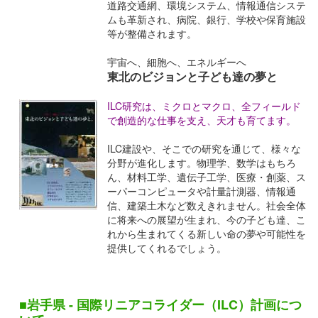
道路交通網、環境システム、情報通信システ
ムも革新され、病院、銀行、学校や保育施設
等が整備されます。
宇宙へ、細胞へ、エネルギーへ
東北のビジョンと子ども達の夢と
ILC研究は、ミクロとマクロ、全フィールド
で創造的な仕事を支え、天才も育てます。
ILC建設や、そこでの研究を通じて、様々な
分野が進化します。物理学、数学はもちろ
ん、材料工学、遺伝子工学、医療・創薬、ス
ーパーコンピュータや計量計測器、情報通
信、建築土木など数えきれません。社会全体
に将来への展望が生まれ、今の子ども達、こ
れから生まれてくる新しい命の夢や可能性を
提供してくれるでしょう。
■岩手県 - 国際リニアコライダー（ILC）計画につ