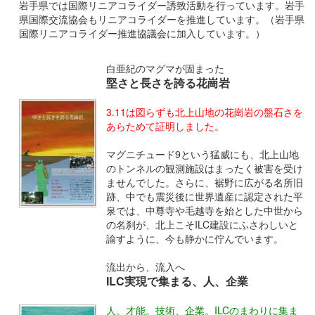
岩手県では国際リニアコライダー誘致活動を行っています。岩手
県国際交流協会もリニアコライダーを推進しています。（岩手県
国際リニアコライダー推進協議会に加入しています。）
白亜紀のマグマが固まった
堅さと長さを誇る花崗岩
3.11は図らずも北上山地の花崗岩の盤石さを
あらためて証明しました。
マグニチュード9という猛威にも、北上山地
のトンネルの観測施設はまったく被害を受け
ませんでした。さらに、裾野に広がる名所旧
跡、中でも震災後に世界遺産に認定された平
泉では、中尊寺や毛越寺を始とした中世から
の名刹が、北上こそILC建設にふさわしいと
諭すように、今も静かに佇んでいます。
流出から、流入へ
ILC実現で集まる、人、企業
人。才能。技術、企業。ILCのまわりに集ま