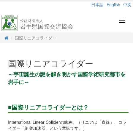
日本語
English
中文
公益財団法人
Toggl
岩手県国際交流協会
navig
国際リニアコライダー
国際リニアコライダー
～宇宙誕生の謎を解き明かす国際学術研究都市を
岩手に～
■国際リニアコライダーとは？
International Linear Colliderの略称。（リニアは「直線」、コラ
イダー「衝突加速器」という意味です。）