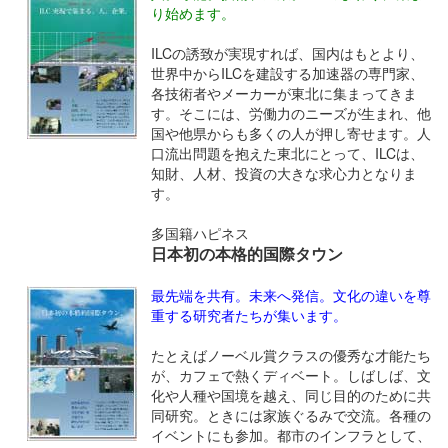
り始めます。
ILCの誘致が実現すれば、国内はもとより、
世界中からILCを建設する加速器の専門家、
各技術者やメーカーが東北に集まってきま
す。そこには、労働力のニーズが生まれ、他
国や他県からも多くの人が押し寄せます。人
口流出問題を抱えた東北にとって、ILCは、
知財、人材、投資の大きな求心力となりま
す。
多国籍ハピネス
日本初の本格的国際タウン
最先端を共有。未来へ発信。文化の違いを尊
重する研究者たちが集います。
たとえばノーベル賞クラスの優秀な才能たち
が、カフェで熱くディベート。しばしば、文
化や人種や国境を越え、同じ目的のために共
同研究。ときには家族ぐるみで交流。各種の
イベントにも参加。都市のインフラとして、