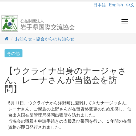
日本語
English
中文
公益財団法人
Toggl
岩手県国際交流協会
navig
お知らせ - 協会からのお知らせ
その他
【ウクライナ出身のナージャさ
ん、レーナさんが当協会を訪
問】
5月11日、ウクライナから洋野町に避難してきたナージャさん、
レーナさん、ご親族の上野さんが在留資格変更のため来盛し、仙
台出入国在留管理局盛岡出張所を訪れました。
当協会の職員も申請手続きの支援及び帯同を行い、１年間の在留
資格が即日発行されました。