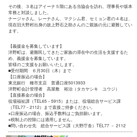
その後、３名はアイーナ５階にある当協会を訪れ、理事長や坂本
常務と対談しました。
ナージャさん、レーナさん、マクシム君、セミョン君の４名は、
現在旧大野村出身の故上野石之助さんのご親族の元に避難してい
ます。
【義援金を募集しています】
洋野町は、避難民してきたご家族の滞在中の生活を支援するた
め、義援金を募集しています。
皆様のご支援をお願いいたします。
■受付期間 ６月30日（木）まで
【口座振込の場合】
東北銀行 種市支店 普通口座5013933
洋野町会計管理者 高屋敷 裕治（タカヤシキ ユウジ）
【直接募金の場合】
役場福祉課（TEL65－5915）または、役場総合サービス課
（TEL77－2112）まで直接ご持参ください。
※口座振込の場合、振込手数料はご負担願います。
※税制上の控除には適用しません。
■問い合わせ先 総合サービス課（大野庁舎）TEL77 － 2112