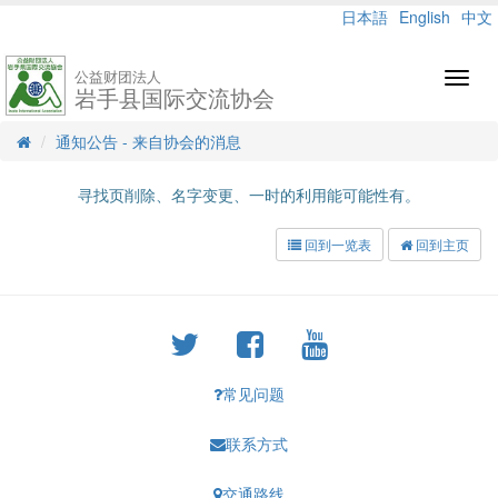
日本語
English
中文
公益财团法人
Toggl
岩手县国际交流协会
navig
通知公告 - 来自协会的消息
寻找页削除、名字变更、一时的利用能可能性有。
回到一览表
回到主页
常见问题
联系方式
交通路线