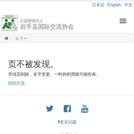
日本語
English
中文
公益财团法人
Toggl
岩手县国际交流协会
navig
エラー
页不被发现。
寻找页削除、名字变更、一时的利用能可能性有。
回到主页
常见问题