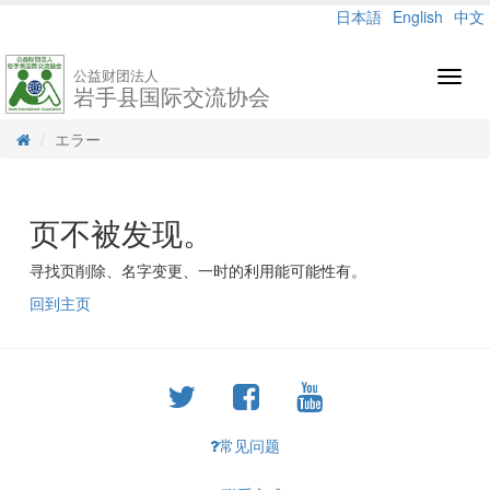
日本語
English
中文
公益财团法人
Toggl
岩手县国际交流协会
navig
エラー
页不被发现。
寻找页削除、名字变更、一时的利用能可能性有。
回到主页
常见问题