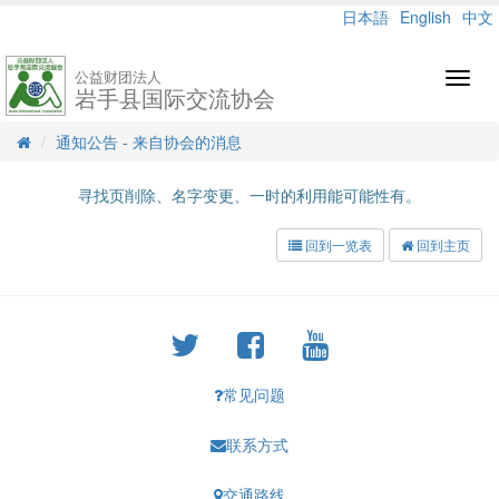
日本語
English
中文
公益财团法人
Toggl
岩手县国际交流协会
navig
通知公告 - 来自协会的消息
寻找页削除、名字变更、一时的利用能可能性有。
回到一览表
回到主页
常见问题
联系方式
交通路线