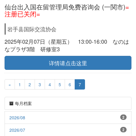
仙台出入国在留管理局免费咨询会 (一関市)
=
注册已关闭=
岩手县国际交流协会
2025年02月07日（星期五） 13:00-16:00 なのは
なプラザ3階 研修室3
详情请点击这里
«
1
2
3
4
5
6
7
每月档案
2026/08
2
2026/07
2