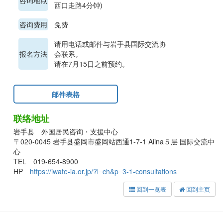
咨询地点
西口走路4分钟)
咨询费用
免费
请用电话或邮件与岩手县国际交流协
报名方法
会联系。
请在7月15日之前预约。
邮件表格
联络地址
岩手县 外国居民咨询・支援中心
〒020-0045 岩手县盛岡市盛岡站西通1-7-1 Aiina５层 国际交流中
心
TEL 019-654-8900
HP
https://iwate-ia.or.jp/?l=ch&p=3-1-consultations
回到一览表
回到主页