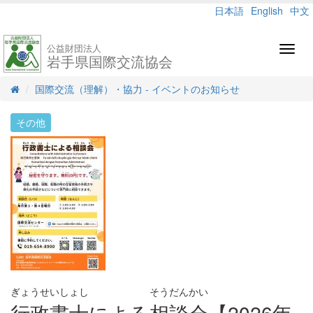
日本語
English
中文
公益財団法人
Toggl
岩手県国際交流協会
navig
国際交流（理解）・協力 - イベントのお知らせ
その他
ぎょうせいしょし
そうだんかい
行政書士
による
相談会
【2026年