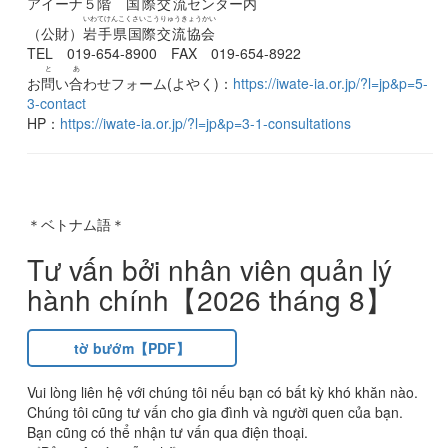
アイーナ５
階
国際交流
センター
内
いわてけんこくさいこうりゅうきょうかい
（公財）
岩手県国際交流協会
TEL 019‐654‐8900 FAX 019‐654‐8922
と
あ
お
問
い
合
わせフォーム(よやく)：
https://iwate-ia.or.jp/?l=jp&p=5-
3-contact
HP：
https://iwate-ia.or.jp/?l=jp&p=3-1-consultations
＊ベトナム語＊
Tư vấn bởi nhân viên quản lý
hành chính【2026 tháng 8】
tờ bướm【PDF】
Vui lòng liên hệ với chúng tôi nếu bạn có bất kỳ khó khăn nào.
Chúng tôi cũng tư vấn cho gia đình và người quen của bạn.
Bạn cũng có thể nhận tư vấn qua điện thoại.