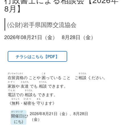
8月】
(公財)岩手県国際交流協会
2026年08月21日（金） 8月28日（金）
チラシはこちら【PDF】
ざいりゅうしかく
こま
そうだん
在留資格
の ことや
困
っている こと ご
相談
ください。
かぞく
ともだち
そうだん
家族
や
友達
でも
相談
できます。
でんわ
そうだん
電話
での
相談
も できます。
むりょう
ひみつ
まも
《
無料
・
秘密
を
守
ります》
かいさいび
2026年8月21日（金）、8月28日
開催日
(ひ
（金）
にち)