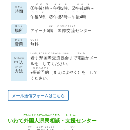
ごご
じ
ごご
じ
ごご
じ
①
午後
1
時
～
午後
2
時
、②
午後
2
時
～
じかん
時間
ごご
じ
ごご
じ
ごご
じ
午後
3
時
、③
午後
3
時
～
午後
4
時
ばしょ
かい
こくさいこうりゅう
場所
アイーナ5
階
国際交流
センター
ひよう
むりょう
費用
無料
いわてけんこくさいこうりゅうきょうかい
でんわ
岩手県国際交流協会
まで
電話
かメー
もうしこみ
申込
ルを してください。
ほうほう
じぜんよやく
方法
※
事前予約
（まえによやく）を して
ください。
メール送信フォームはこちら
がいこくじんけんみんそうだん
しえん
いわて
外国人県民相談
・
支援
センター
かい
こくさいこうりゅう
ない